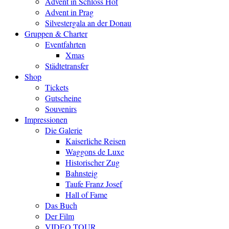
Advent in Schloss Hof
Advent in Prag
Silvestergala an der Donau
Gruppen & Charter
Eventfahrten
Xmas
Städtetransfer
Shop
Tickets
Gutscheine
Souvenirs
Impressionen
Die Galerie
Kaiserliche Reisen
Waggons de Luxe
Historischer Zug
Bahnsteig
Taufe Franz Josef
Hall of Fame
Das Buch
Der Film
VIDEO TOUR