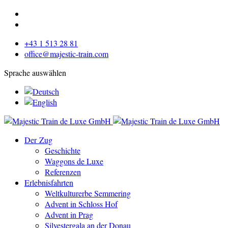
+43 1 513 28 81
office@majestic-train.com
Sprache auswählen
Der Zug
Geschichte
Waggons de Luxe
Referenzen
Erlebnisfahrten
Weltkulturerbe Semmering
Advent in Schloss Hof
Advent in Prag
Silvestergala an der Donau