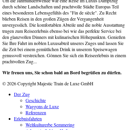
Um die Jahrhundertwende war eine Reise im Luxus Dampfzug
durch schöne Landschaften und prachtvolle Städte Europas Teil
eines besonderen Lebensgefühls des "Fin de siècle". Zu Recht
blieben Reisen in den großen Zügen der Vergangenheit
unvergesslich. Die komfortablen Abteile und die noble Ausstattung
trugen zum Reiseerlebnis ebenso bei wie das perfekte Service bei
den glanzvollen Dinners mit kulinarischen Höhepunkten. Genießen
Sie Ihre Fahrt im noblen Luxusabteil unseres Zuges und lassen Sie
die Zeit bei einem gemütlichen Drink in unserem Speisewagen
genussvoll verstreichen. Gönnen Sie sich ein Reiseerlebnis in einem
prachtvollen Zug...
Wir freuen uns, Sie schon bald an Bord begrüßen zu dürfen.
© 2026 Copyright Majestic Train de Luxe GmbH
Der Zug
Geschichte
Waggons de Luxe
Referenzen
Erlebnisfahrten
Weltkulturerbe Semmering