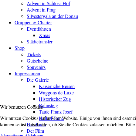
Advent in Schloss Hof
Advent in Prag
Silvestergala an der Donau
Gruppen & Charter
Eventfahrten
Xmas
Städtetransfer
Shop
Tickets
Gutscheine
Souvenirs
Impressionen
Die Galerie
Kaiserliche Reisen
Waggons de Luxe
Historischer Zug
Bahnsteig
Wir benutzen Cookies
Taufe Franz Josef
Wir nutzen Cookies auf unserer Website. Einige von ihnen sind essenzi
Hall of Fame
können selbst entscheiden, ob Sie die Cookies zulassen möchten. Bitte
Das Buch
Der Film
Akzeptieren
Ablehnen