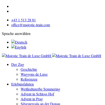
+43 1 513 28 81
office@majestic-train.com
Sprache auswählen
Der Zug
Geschichte
Waggons de Luxe
Referenzen
Erlebnisfahrten
Weltkulturerbe Semmering
Advent in Schloss Hof
Advent in Prag
Silvestergala an der Donau