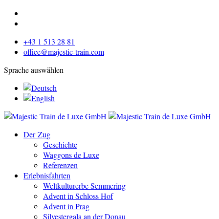
+43 1 513 28 81
office@majestic-train.com
Sprache auswählen
Der Zug
Geschichte
Waggons de Luxe
Referenzen
Erlebnisfahrten
Weltkulturerbe Semmering
Advent in Schloss Hof
Advent in Prag
Silvestergala an der Donau