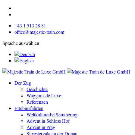
+43 1 513 28 81
office@majestic-train.com
Sprache auswählen
Der Zug
Geschichte
Waggons de Luxe
Referenzen
Erlebnisfahrten
Weltkulturerbe Semmering
Advent in Schloss Hof
Advent in Prag
Silvestergala an der Donau