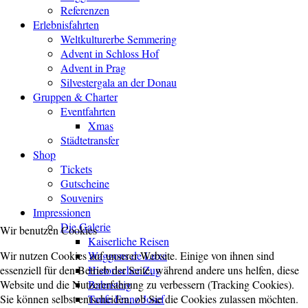
Referenzen
Erlebnisfahrten
Weltkulturerbe Semmering
Advent in Schloss Hof
Advent in Prag
Silvestergala an der Donau
Gruppen & Charter
Eventfahrten
Xmas
Städtetransfer
Shop
Tickets
Gutscheine
Souvenirs
Impressionen
Die Galerie
Wir benutzen Cookies
Kaiserliche Reisen
Wir nutzen Cookies auf unserer Website. Einige von ihnen sind
Waggons de Luxe
essenziell für den Betrieb der Seite, während andere uns helfen, diese
Historischer Zug
Website und die Nutzererfahrung zu verbessern (Tracking Cookies).
Bahnsteig
Sie können selbst entscheiden, ob Sie die Cookies zulassen möchten.
Taufe Franz Josef