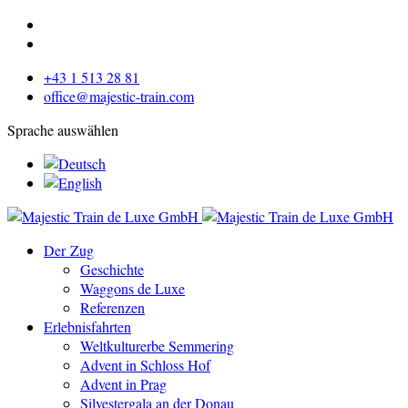
+43 1 513 28 81
office@majestic-train.com
Sprache auswählen
Der Zug
Geschichte
Waggons de Luxe
Referenzen
Erlebnisfahrten
Weltkulturerbe Semmering
Advent in Schloss Hof
Advent in Prag
Silvestergala an der Donau