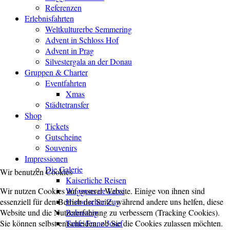
Referenzen
Erlebnisfahrten
Weltkulturerbe Semmering
Advent in Schloss Hof
Advent in Prag
Silvestergala an der Donau
Gruppen & Charter
Eventfahrten
Xmas
Städtetransfer
Shop
Tickets
Gutscheine
Souvenirs
Impressionen
Die Galerie
Wir benutzen Cookies
Kaiserliche Reisen
Wir nutzen Cookies auf unserer Website. Einige von ihnen sind
Waggons de Luxe
essenziell für den Betrieb der Seite, während andere uns helfen, diese
Historischer Zug
Website und die Nutzererfahrung zu verbessern (Tracking Cookies).
Bahnsteig
Sie können selbst entscheiden, ob Sie die Cookies zulassen möchten.
Taufe Franz Josef