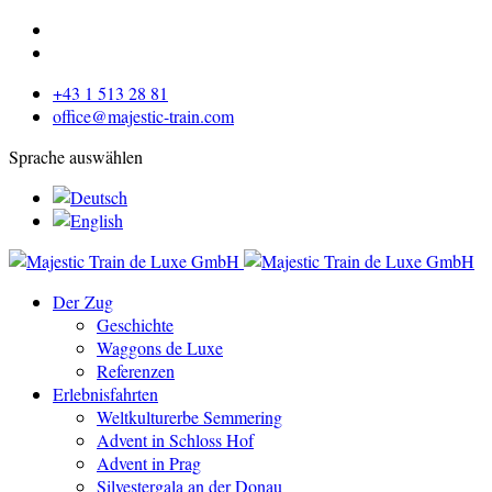
+43 1 513 28 81
office@majestic-train.com
Sprache auswählen
Der Zug
Geschichte
Waggons de Luxe
Referenzen
Erlebnisfahrten
Weltkulturerbe Semmering
Advent in Schloss Hof
Advent in Prag
Silvestergala an der Donau