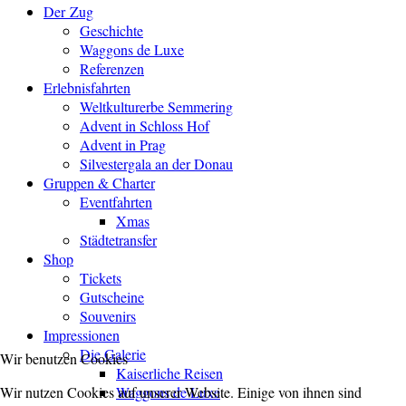
Der Zug
Geschichte
Waggons de Luxe
Referenzen
Erlebnisfahrten
Weltkulturerbe Semmering
Advent in Schloss Hof
Advent in Prag
Silvestergala an der Donau
Gruppen & Charter
Eventfahrten
Xmas
Städtetransfer
Shop
Tickets
Gutscheine
Souvenirs
Impressionen
Die Galerie
Wir benutzen Cookies
Kaiserliche Reisen
Waggons de Luxe
Wir nutzen Cookies auf unserer Website. Einige von ihnen sind