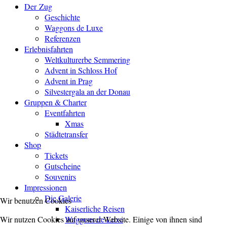
Der Zug
Geschichte
Waggons de Luxe
Referenzen
Erlebnisfahrten
Weltkulturerbe Semmering
Advent in Schloss Hof
Advent in Prag
Silvestergala an der Donau
Gruppen & Charter
Eventfahrten
Xmas
Städtetransfer
Shop
Tickets
Gutscheine
Souvenirs
Impressionen
Die Galerie
Wir benutzen Cookies
Kaiserliche Reisen
Waggons de Luxe
Wir nutzen Cookies auf unserer Website. Einige von ihnen sind