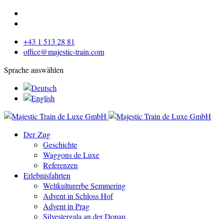
+43 1 513 28 81
office@majestic-train.com
Sprache auswählen
Der Zug
Geschichte
Waggons de Luxe
Referenzen
Erlebnisfahrten
Weltkulturerbe Semmering
Advent in Schloss Hof
Advent in Prag
Silvestergala an der Donau